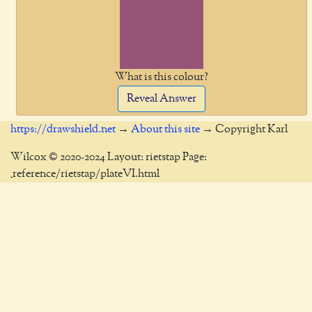
What is this colour?
Reveal Answer
https://drawshield.net
→
About this site
→ Copyright Karl
Wilcox © 2020-2024 Layout: rietstap Page:
_reference/rietstap/plateVI.html