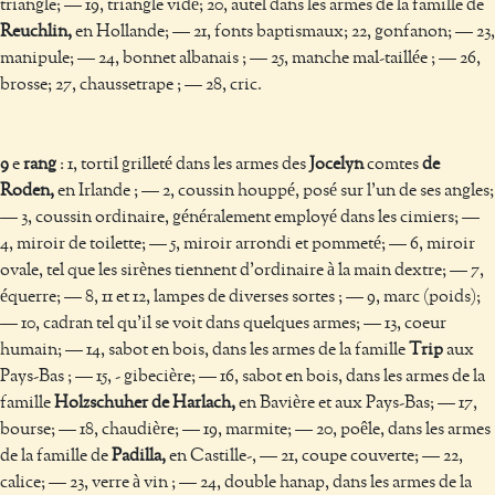
triangle; — 19, triangle vidé; 20, autel dans les armes de la famille de
Reuchlin,
en Hollande; — 21, fonts baptismaux; 22, gonfanon; — 23,
manipule; — 24, bonnet albanais ; — 25, manche mal-taillée ; — 26,
brosse; 27, chaussetrape ; — 28, cric.
9
e
rang
: 1, tortil grilleté dans les armes des
Jocelyn
comtes
de
Roden,
en Irlande ; — 2, coussin houppé, posé sur l’un de ses angles;
— 3, coussin ordinaire, généralement employé dans les cimiers; —
4, miroir de toilette; — 5, miroir arrondi et pommeté; — 6, miroir
ovale, tel que les sirènes tiennent d’ordinaire à la main dextre; — 7,
équerre; — 8, 11 et 12, lampes de diverses sortes ; — 9, marc (poids);
— 10, cadran tel qu’il se voit dans quelques armes; — 13, coeur
humain; — 14, sabot en bois, dans les armes de la famille
Trip
aux
Pays-Bas ; — 15, - gibecière; — 16, sabot en bois, dans les armes de la
famille
Holzschuher de Harlach,
en Bavière et aux Pays-Bas; — 17,
bourse; — 18, chaudière; — 19, marmite; — 20, poêle, dans les armes
de la famille de
Padilla,
en Castille-, — 21, coupe couverte; — 22,
calice; — 23, verre à vin ; — 24, double hanap, dans les armes de la