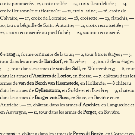
croix pommetée-, 12, croix treflée — 13, croix fleurdelisée ; — 14,
croix fleuronnée ou florencée: — 15, croix latine; — 16, croix de
Calvaire; — 17, croix de Lorraine; — 18, croisette; — 19, flanchis; —
20, tau ou béquille de Saint-Antoine; — 21, croix recroisettée ; —
22, croix recroisettée au pied fiché ; — 23, sautoir recroisetté.
6
e
rang:
1, forme ordinaire de la tour; — 2, tour à trois étages ; — 3,
tour dans les armes de
llarsdorf,
en Bavière ; — 4, tour à deux étages
; — 5, tour dans les armes de
von der Sall,
en Wurtemberg; — 6, tour
dans les armes
d'Asnières de Loriot,
en Bresse; — 7, château dans les
armes de
van den Berch van Heemstede,
en Hollande; — 8 château
dans les armes de
Gyllenstorm,
en Suède et en Bavière; — 9, chateau
dans les armes de
Burger von Floss,
en Saxe, en Bavière et en
Autriche ; — 10, château dans les armes
d'Apchier,
en Languedoc et
en Auvergne; — 11, tour dans les armes de
Perger,
en Bavière.
7
e
rang
: 1, château dans les armes de
Pozzo di Borgo,
en Corse et en