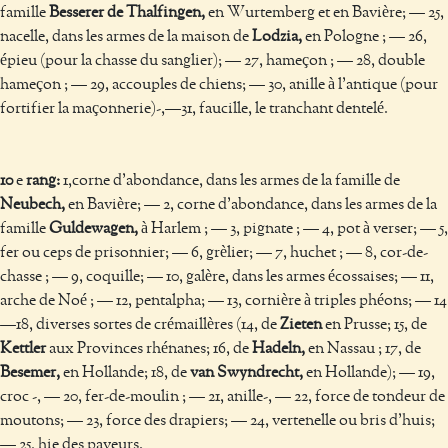
famille
Besserer de Thalfingen,
en Wurtemberg et en Bavière; — 25,
nacelle, dans les armes de la maison de
Lodzia,
en Pologne ; — 26,
épieu (pour la chasse du sanglier); — 27, hameçon ; — 28, double
hameçon ; — 29, accouples de chiens; — 30, anille à l’antique (pour
fortifier la maçonnerie)-,—31, faucille, le tranchant dentelé.
10
e
rang:
1,corne d’abondance, dans les armes de la famille de
Neubech,
en Bavière; — 2, corne d’abondance, dans les armes de la
famille
Guldewagen,
à Harlem ; — 3, pignate ; — 4, pot à verser; — 5,
fer ou ceps de prisonnier; — 6, grèlier; — 7, huchet ; — 8, cor-de-
chasse ; — 9, coquille; — 10, galère, dans les armes écossaises; — 11,
arche de Noé ; — 12, pentalpha; — 13, cornière à triples phéons; — 14
—18, diverses sortes de crémaillères (14, de
Zieten
en Prusse; 15, de
Kettler
aux Provinces rhénanes; 16, de
Hadeln,
en Nassau ; 17, de
Besemer,
en Hollande; 18, de
van Swyndrecht,
en Hollande); — 19,
croc -, — 20, fer-de-moulin ; — 21, anille-, — 22, force de tondeur de
moutons; — 23, force des drapiers; — 24, vertenelle ou bris d’huis;
— 25, hie des paveurs.