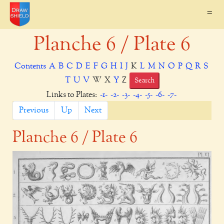
=
Planche 6 / Plate 6
Contents
A
B
C
D
E
F
G
H
I
J
K
L
M
N
O
P
Q
R
S
T
U
V
W X
Y
Z
Search
Links to Plates:
-1-
-2-
-3-
-4-
-5-
-6-
-7-
Previous
Up
Next
Planche
6
/ Plate 6