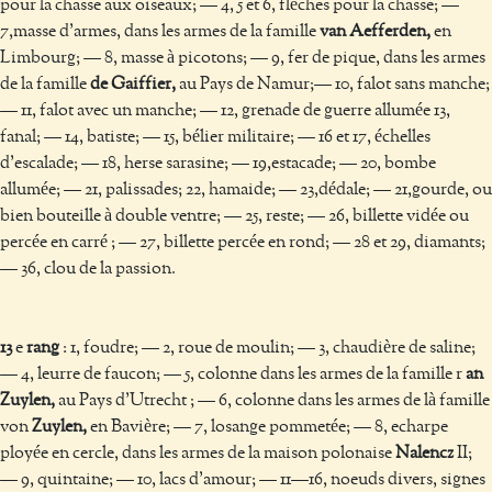
pour la chasse aux oiseaux; — 4, 5 et 6, flèches pour la chasse; —
7,masse d'armes, dans les armes de la famille
van Aefferden,
en
Limbourg; — 8, masse à picotons; — 9, fer de pique, dans les armes
de la famille
de Gaiffier,
au Pays de Namur;— 10, falot sans manche;
— 11, falot avec un manche; — 12, grenade de guerre allumée 13,
fanal; — 14, batiste; — 15, bélier militaire; — 16 et 17, échelles
d’escalade; — 18, herse sarasine; — 19,estacade; — 20, bombe
allumée; — 21, palissades; 22, hamaide; — 23,dédale; — 21,gourde, ou
bien bouteille à double ventre; — 25, reste; — 26, billette vidée ou
percée en carré ; — 27, billette percée en rond; — 28 et 29, diamants;
— 36, clou de la passion.
13
e
rang
: 1, foudre; — 2, roue de moulin; — 3, chaudière de saline;
— 4, leurre de faucon; — 5, colonne dans les armes de la famille r
an
Zuylen,
au Pays d'Utrecht ; — 6, colonne dans les armes de là famille
von
Zuylen,
en Bavière; — 7, losange pommetée; — 8, echarpe
ployée en cercle, dans les armes de la maison polonaise
Nalencz
II;
— 9, quintaine; — 10, lacs d’amour; — 11—16, noeuds divers, signes