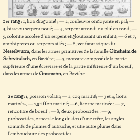
1
er
rang
: 1, lion dragonné ; — 2, couleuvre ondoyante en pal; —
3, bisse ou serpent noué; — 4, serpent arrondi ou plié en rond; —
5, colonne accolee d’un serpent engloutissant un enfant; — 6 et 7,
amphipteres ou serpents ailés ; — 8, ver fantastique dit
Nesselwurm,
dans les armes primitives de la famille
Ginsheim de
Schtvindach,
en Bavière; — 9, monstre composé de la partie
supérieure d’une écrevisse et de la partie inférieure d’un boeuf,
dans les armes de
Grasmann,
en Bavière.
2
e
rang:
1, poisson volant; — 2, coq mariné; — 3 et 4, lions
marinés-, — 5,griffon mariné; —6, licorne marinée ; — 7,
rencontre de boeuf ; — 8, deux proboscides ; — 9,
proboscides, ornees le long du dos d’une crête, les angles
sommés de plumes d’autruche, et une autre plume dans
l’embouchure des proboscides.