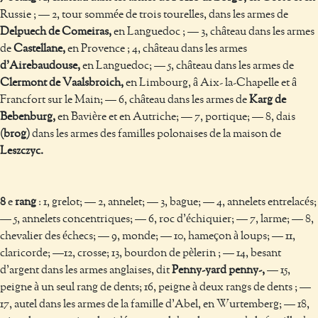
Russie ; — 2, tour sommée de trois tourelles, dans les armes de
Delpuech de Comeiras,
en Languedoc ; — 3, château dans les armes
de
Castellane,
en Provence ; 4, château dans les armes
d'Airebaudouse,
en Languedoc; — 5, château dans les armes de
Clermont de Vaalsbroich,
en Limbourg, â Aix- la-Chapelle et â
Francfort sur le Main; — 6, château dans les armes de
Karg de
Bebenburg,
en Bavière et en Autriche; — 7, portique; — 8, dais
(brog)
dans les armes des familles polonaises de la maison de
Leszczyc.
8
e
rang
: 1, grelot; — 2, annelet; — 3, bague; — 4, annelets entrelacés;
— 5, annelets concentriques; — 6, roc d’échiquier; — 7, larme; — 8,
chevalier des échecs; — 9, monde; — 10, hameçon à loups; — 11,
claricorde; —12, crosse; 13, bourdon de pèlerin ; — 14, besant
d’argent dans les armes anglaises, dit
Penny-yard penny-,
— 15,
peigne à un seul rang de dents; 16, peigne à deux rangs de dents ; —
17, autel dans les armes de la famille d’Abel, en Wurtemberg; — 18,