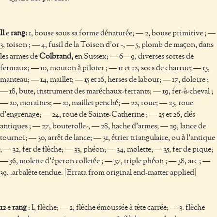
Il
e
rang:
1, bouse sous sa forme dénaturée; — 2, bouse primitive ; —
3, toison ; — 4, fusil de la Toison d’or -, — 5, plomb de maçon, dans
les armes de
Colbrand,
en Sussex; — 6—9, diverses sortes de
fermaux; — 10, mouton à piloter ; — 11 et 12, socs de charrue; — 13,
manteau; — 14, maillet; — 15 et 16, herses de labour; — 17, doloire ;
— 18, bute, instrument des maréchaux-ferrants; — 19, fer-à-cheval ;
— 20, moraines; — 21, maillet penché; — 22, roue; — 23, roue
d’engrenage; — 24, roue de Sainte-Catherine ; — 25 et 26, clés
antiques ; — 27, bouterolle-, — 28, hache d’armes; — 29, lance de
tournoi; — 30, arrêt de lance; — 31, étrier triangulaire, ou à l’antique
; — 32, fer de flèche; — 33, phéon; — 34, molette; — 35, fer de pique;
— 36, molette d’éperon colletée ; — 37, triple phéon ; — 38, arc ; —
39, .arbalète tendue. [Errata from original end-matter applied]
12
e
rang
: I, flèche; — 2, flèche émoussée à tète carrée; — 3. flèche