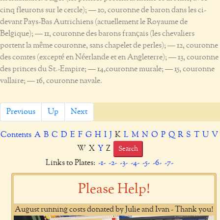
cinq fleurons sur le cercle); — 10, couronne de baron dans les ci-
devant Pays-Bas Autrichiens (actuellement le Royaume de
Belgique); — 11, couronne des barons français (les chevaliers
portent la même couronne, sans chapelet de perles); — 12, couronne
des comtes (excepté en Néerlande et en Angleterre); — 13, couronne
des princes du St.-Empire; — 14,couronne murale; — 15, couronne
vallaire; — 16, couronne navale.
Previous
Up
Next
Contents
A
B
C
D
E
F
G
H
I
J
K
L
M
N
O
P
Q
R
S
T
U
V
W X
Y
Z
Search
Links to Plates:
-1-
-2-
-3-
-4-
-5-
-6-
-7-
Please Help!
August running costs donated by Julie and Ivan - Thank you!