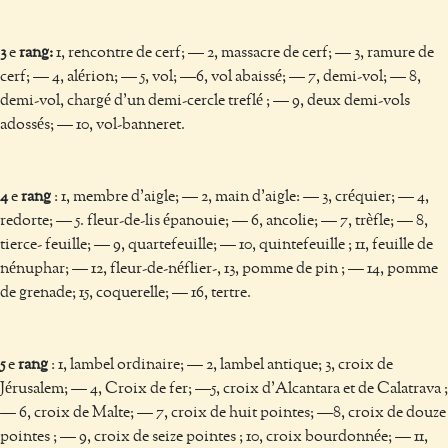
3
e
rang:
1, rencontre de cerf; — 2, massacre de cerf; — 3, ramure de
cerf; — 4, alérion; — 5, vol; —6, vol abaissé; — 7, demi-vol; — 8,
demi-vol, chargé d’un demi-cercle treflé ; — 9, deux demi-vols
adossés; — 10, vol-banneret.
4
e
rang
: 1, membre d’aigle; — 2, main d’aigle: — 3, créquier; — 4,
redorte; — 5. fleur-de-lis épanouie; — 6, ancolie; — 7, trèfle; — 8,
tierce- feuille; — 9, quartefeuille; — 10, quintefeuille ; 11, feuille de
nénuphar; — 12, fleur-de-néflier-, 13, pomme de pin ; — 14, pomme
de grenade; 15, coquerelle; — 16, tertre.
5
e
rang
: 1, lambel ordinaire; — 2, lambel antique; 3, croix de
Jérusalem; — 4, Croix de fer; —5, croix d’Alcantara et de Calatrava ;
— 6, croix de Malte; — 7, croix de huit pointes; —8, croix de douze
pointes ; — 9, croix de seize pointes ; 10, croix bourdonnée; — 11,