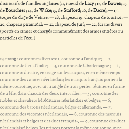
distinctifs de familles anglaises (11, noeud de
Lacy
;
12, de
Bowen;
13,
de
Bourchier
;
14, de
Wake;
15, de
Stafford;
16, de
Dacre); —
17,
toque du doge de Venise; — 18, chapeau; 19, chapeau de tournoi; —
20, chapeau piramidal; — 21, chapeau de juif; — 22, écrans divers
(portés en cimier et chargés communément des armes entières ou
partielles de l'écu.)
14
e
rang
: couronnes diverses: 1, couronne à l'antique; — 2,
couronne de Fer, d'Italie; — 3, couronne de Charlemagne ; — i,
couronne ordinaire, en usage sur les casques, et en même temps
couronne des comtes néerlandais; les marquis français portent la
même couronne, avec un triangle de trois perles, réunies en forme
de trèfle, dans chacun des deux intervalles ; — 5
,
couronne des
nobles et chevaliers héréditaires néerlandais et belges; — 6,
couronne des barons néerlandais, belges et allemands; — 7,
couronne des vicomtes néerlandais; — 8, couronne des marquis
néerlandais et belges et des ducs français-, — 9, couronne des ducs
néerlandaise! belges (les princes portent la même couronne, avec